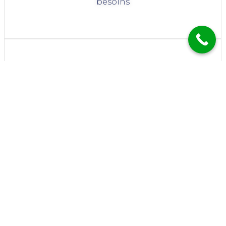
besoins
Entretien
Nous assurons l'entretien de vos systèmes
de réfrigération pour garantir leur
performance
Maintenance
Grâce à des interventions rapides, nous